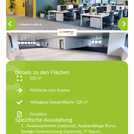
Details zu den Flächen
520 m²
Rohfläche zum Ausbau
Verfügbare Gesamtfläche: 520 m²
Grundriss
Spezifische Ausstattung
1.
,
Ausbauarbeiten (optional)
,
Ausbaufähige Büros
,
Design-Unterstützung (optional)
,
IT-Raum
,