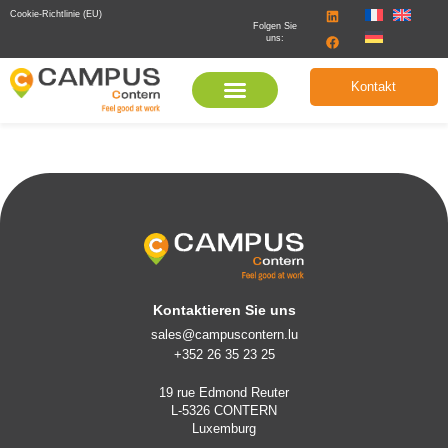
Cookie-Richtlinie (EU)
Folgen Sie
uns:
Kontakt
Kontaktieren Sie uns
sales@campuscontern.lu
+352 26 35 23 25
19 rue Edmond Reuter
L-5326 CONTERN
Luxemburg