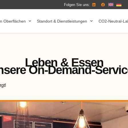
Folgen Sie uns:
n Oberflächen
Standort & Dienstleistungen
CO2-Neutral-La
Leben & Essen
nsere On-Demand-Servic
rgt!