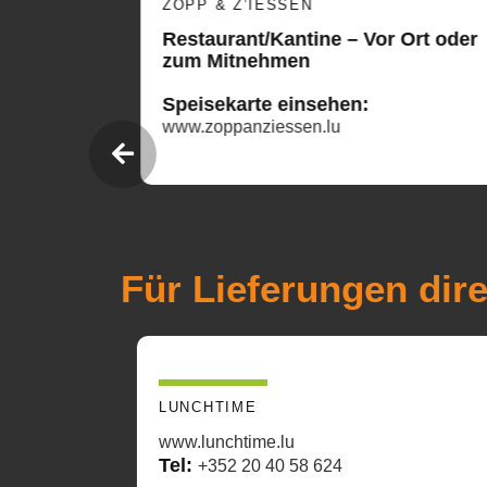
ZOPP & Z’IESSEN
 oder
Restaurant/Kantine – Vor Ort oder
zum Mitnehmen
Speisekarte einsehen:
reak-
www.zoppanziessen.lu
Für Lieferungen dire
LUNCHTIME
www.lunchtime.lu
Tel:
+352 20 40 58 624