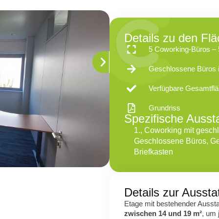
Details zu den Fl
5 Coworking-Büros – 5
Geschlossene Büros 
Verfügbare Gesamtflä
Grundriss
Spezifische Ausst
1.
,
Coworking mit gesch
Geschlossene Büros
,
Ge
Briefkasten
Details zur Aussta
Etage mit bestehender Aussta
zwischen 14 und 19 m²
, um 