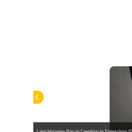
1 geschlossenes Büro im Coworking im Erdgeschoss (D