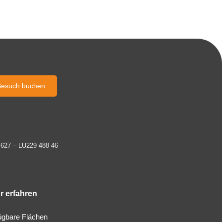
Besuch buchen
 627 – LU229 488 46
r erfahren
ügbare Flächen