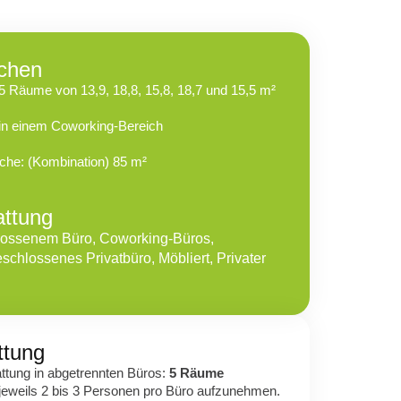
ächen
 Räume von 13,9, 18,8, 15,8, 18,7 und 15,5 m²
in einem Coworking-Bereich
che: (Kombination) 85 m²
attung
lossenem Büro
,
Coworking-Büros
,
schlossenes Privatbüro
,
Möbliert
,
Privater
ttung
ttung in abgetrennten Büros:
5 Räume
jeweils 2 bis 3 Personen pro Büro aufzunehmen.