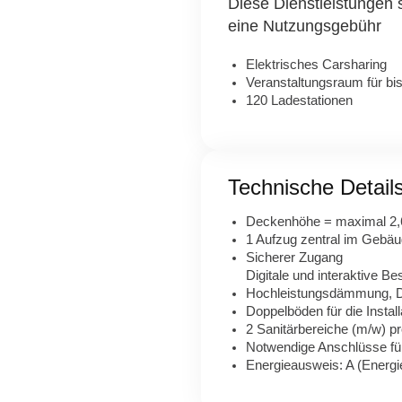
Diese Dienstleistungen 
eine Nutzungsgebühr
Elektrisches Carsharing
Veranstaltungsraum für bi
120 Ladestationen
Technische Detail
Deckenhöhe = maximal 2,
1 Aufzug zentral im Gebä
Sicherer Zugang
Digitale und interaktive Be
Hochleistungsdämmung, D
Doppelböden für die Instal
2 Sanitärbereiche (m/w) p
Notwendige Anschlüsse f
Energieausweis: A (Energ