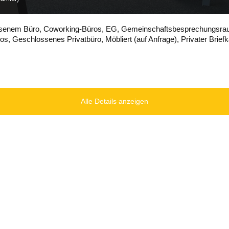
ssenem Büro
,
Coworking-Büros
,
EG
,
Gemeinschaftsbesprechungsr
ros
,
Geschlossenes Privatbüro
,
Möbliert (auf Anfrage)
,
Privater Brief
Alle Details anzeigen