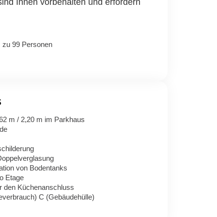
sind Ihnen vorbehalten und erfordern
s zu 99 Personen
s
62 m / 2,20 m im Parkhaus
ude
schilderung
oppelverglasung
lation von Bodentanks
ro Etage
ür den Küchenanschluss
ieverbrauch) C (Gebäudehülle)