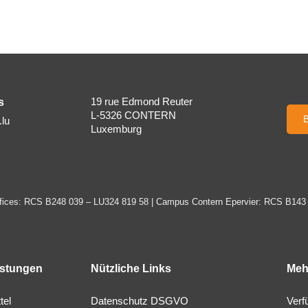
s
19 rue Edmond Reuter
L-5326 CONTERN
lu
Luxemburg
ices: RCS B248 039 – LU324 819 58 | Campus Contern Epervier: RCS B143
istungen
Nützliche Links
Meh
tel
Datenschutz DSGVO
Verf