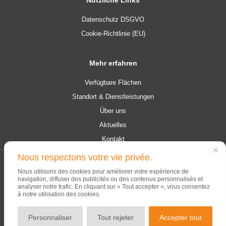
Datenschutz DSGVO
Cookie-Richtlinie (EU)
Mehr erfahren
Verfügbare Flächen
Standort & Dienstleistungen
Über uns
Aktuelles
Kontakt
Nous respectons votre vie privée.
© 2026 Campus Contern. Alle Rechte vorbehalten.
Nous utilisons des cookies pour améliorer votre expérience de
navigation, diffuser des publicités ou des contenus personnalisés et
analyser notre trafic. En cliquant sur « Tout accepter », vous consentez
à notre utilisation des cookies.
Personnaliser
Tout rejeter
Accepter tout