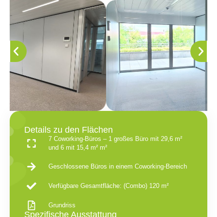
Details zu den Flächen
7 Coworking-Büros – 1 großes Büro mit 29,6 m²
und 6 mit 15,4 m² m²
Geschlossene Büros in einem Coworking-Bereich
Verfügbare Gesamtfläche: (Combo) 120 m²
Grundriss
Spezifische Ausstattung