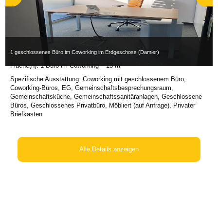
1 geschlossenes Büro im Coworking im Erdgeschoss (Damier)
Fläche(n): 1 Büro im Coworking – 13 m²
Spezifische Ausstattung:
Coworking mit geschlossenem Büro
,
Coworking-Büros
,
EG
,
Gemeinschaftsbesprechungsraum
,
Gemeinschaftsküche
,
Gemeinschaftssanitäranlagen
,
Geschlossene
Büros
,
Geschlossenes Privatbüro
,
Möbliert (auf Anfrage)
,
Privater
Briefkasten
Alle Details anzeigen