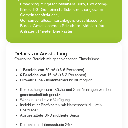
Coworking mit geschlossenem Büro
,
Coworking-
Büros
,
EG
,
Gemeinschaftsbesprechungsraum
,
Gemeinschaftsküche
,
Gemeinschaftssanitäranlagen
,
Geschlossene
Büros
,
Geschlossenes Privatbüro
,
Möbliert (auf
Anfrage)
,
Privater Briefkasten
Details zur Ausstattung
Coworking-Bereich mit geschlossenen Einzelbüros:
1 Bereich von 30 m² (+/- 6 Personen)
6 Bereiche von 15 m² (+/- 2 Personen)
Hinweis: Eine Zusammenlegung ist möglich.
Besprechungsraum, Küche und Sanitäranlagen werden
gemeinschaftlich genutzt
Wasserspender zur Verfügung
Individueller Briefkasten mit Namensschild – kein
Postdienst
Ausgestattete UND möblierte Büros
Kostenloses Fitnessstudio 24/7