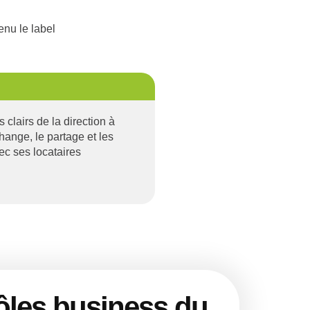
enu le label
clairs de la direction à
change, le partage et les
ec ses locataires
ôles business du