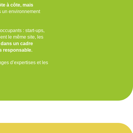
ôte à côte, mais
 un environnement
occupants : start-ups,
nt le même site, les
r dans un cadre
us responsable.
nges d’expertises et les