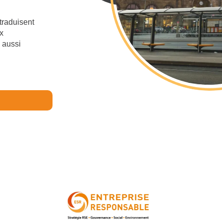
traduisent
x
s aussi