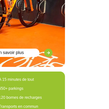
n savoir plus
A 15 minutes de tout
650+ parkings
120 bornes de recharges
Transports en commun