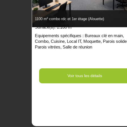
1100 m² combo rdc et 1er étage (Alouette)
Surface(s): 1.100 m²
Equipements spécifiques :
Bureaux clé en main
,
Combo
,
Cuisine
,
Local IT
,
Moquette
,
Parois solid
Parois vitrées
,
Salle de réunion
Voir tous les détails