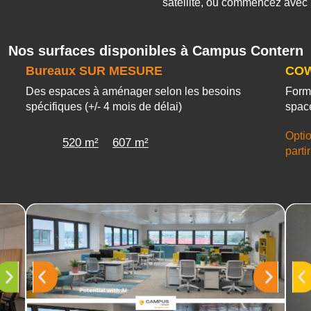
satellite, ou commencez avec
Nos surfaces disponibles à Campus Contern
Bureaux SUR MESURE
COW
Des espaces à aménager selon les besoins
Form
spécifiques (+/- 4 mois de délai)
spac
Optio
520 m²
607 m²
parti