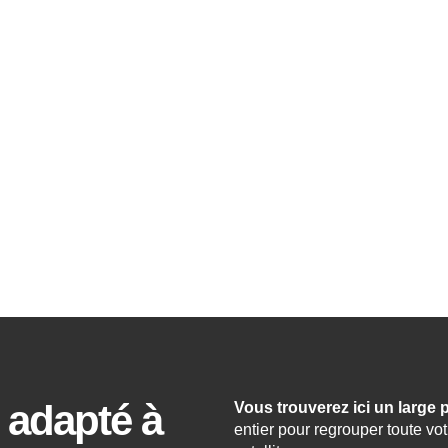
x certifiés CO2 Neutral ... parfait pour les start-
 adapté à
Vous trouverez ici un large 
entier pour regrouper toute vo