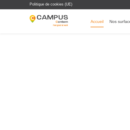
Politique de cookies (UE)
Accueil
Nos surfac
Bureaux à louer a
coworking ou espac
m² à Contern
Campus Contern propose des bureaux à louer au
coworking, bureaux privatifs et plateaux de 300 à 