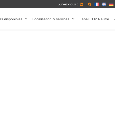
Suivez-nous :
es disponibles
Localisation & services
Label CO2 Neutre
u Luxembourg :
e de 300 à 2.000
 Luxembourg, à Contern, avec des surfaces de
2 000 m². Le site offre parking, navette, accès