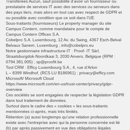
Transférées Aucun, sauf possibilité d’avoir un fournisseur ou
prestataire de services IT avec des services ou serveurs dans
des pays tiers, mais alors en tout cas avec respect de GDPR et
ou possible avec condition que ce soit dans l’UE.
Sous-traitants (fournisseurs) Le property manager du site
Campus Contern, comme mandataire pour le compte de
Campus Contern Offices S.A.
Cobelpro S.A. Luxembourg, 12 Av. du Swing, 4367 Esch-Belval
Belvaux Sanem, Luxemburg ; info@cobelpro.eu
Notre gestionnaire infrastructure-IT : Proof- IT Sàrl,
Straatsburgdok-Noordkaai 3, 2030 Anvers, Belgique (RPM :
0794.381.005) ; sp@proofit.be
Tool CRM : Efficy Luxembourg S.A., 4, rue d’Arlon
L – 8399 Windhof, (RCS LU B186961) ; privacy@efficy.com
Microsoft/ Microsoft Cloud
https://www.microsoft.com/en-us/trust-center/privacy/gdpr-
overview
Ces sociétés se sont engagées de respecter la législation GDPR
dans tout traitement de données.
Surtout dans le cadre des « cookies » les sous-traitants
mentionnées ci-après, mais très limités.
Rétention (a) aussi longtemps qu’une relation professionnelle
existe avec l’entreprise avec qui la personne concernée est lié
(b) par après passivement en vue des obligations légales