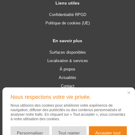
Liens utiles
Confidentialité RPGD
Politique de cookies (UE)
En savoir plus
Surfaces disponibles
Localisation & services
À propos
Actualités
Contact
Nous respectons votre vie privée.
© 2026 Campus Contern. Tous les droits sont réservés.
Nous utilisons des cookies pour améliorer votre expérience de
navigation, diffuser des publicités ou des contenus personnalisés et
analyser notre trafic. En cliquant sur « Tout accepter », vous consentez
à notre utilisation des cookies.
Personnaliser
Tout rejeter
Accepter tout