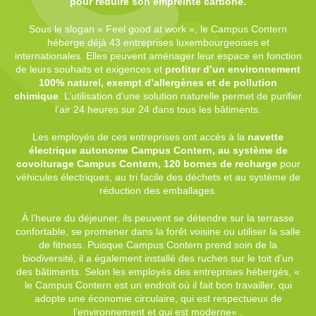
pour réduire son empreinte carbone.
Sous le slogan « Feel good at work », le Campus Contern
héberge déjà 43 entreprises luxembourgeoises et
internationales. Elles peuvent aménager leur espace en fonction
de leurs souhaits et exigences et
profiter d’un environnement
100% naturel, exempt d’allergènes et de pollution
chimique
. L’utilisation d’une solution naturelle permet de purifier
l’air 24 heures sur 24 dans tous les bâtiments.
Les employés de ces entreprises ont accès à la
navette
électrique autonome Campus Contern, au système de
covoiturage Campus Contern, 120 bornes de recharge
pour
véhicules électriques, au tri facile des déchets et au système de
réduction des emballages.
À l’heure du déjeuner, ils peuvent se détendre sur la terrasse
confortable, se promener dans la forêt voisine ou utiliser la salle
de fitness. Puisque Campus Contern prend soin de la
biodiversité, il a également installé des ruches sur le toit d’un
des bâtiments. Selon les employés des entreprises hébergés, «
le Campus Contern est un endroit où il fait bon travailler, qui
adopte une économie circulaire, qui est respectueux de
l’environnement et qui est moderne« .