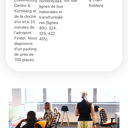
Luxembourg
& Trier-
sur site.
nombreuses
Centre &
Koblenz
lignes de bus
Kirchberg et
nationales et
de la cloche
transfrontaliè
d’or et à 10
res (lignes
minutes de
40U, 324,
l’aéroport
325, 422,
Findel. Nous
455).
disposons
d’un parking
de près de
700 places.