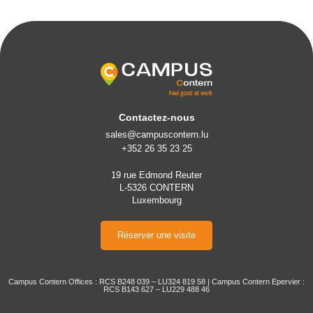
Contactez-nous
sales@campuscontern.lu
+352 26 35 23 25
19 rue Edmond Reuter
L-5326 CONTERN
Luxembourg
Réserver une visite
Campus Contern Offices : RCS B248 039 – LU324 819 58 | Campus Contern Epervier :
RCS B143 627 – LU229 488 46