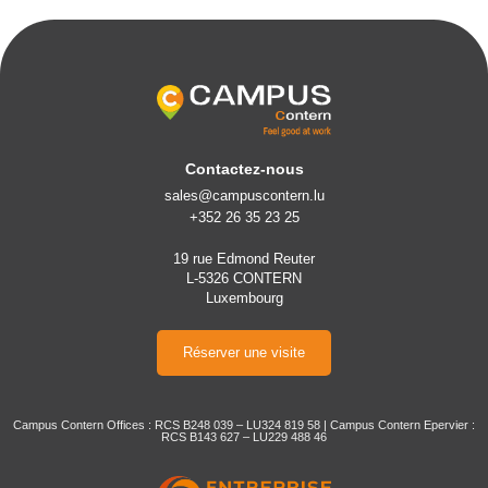
Contactez-nous
sales@campuscontern.lu
+352 26 35 23 25
19 rue Edmond Reuter
L-5326 CONTERN
Luxembourg
Réserver une visite
Campus Contern Offices : RCS B248 039 – LU324 819 58 | Campus Contern Epervier :
RCS B143 627 – LU229 488 46