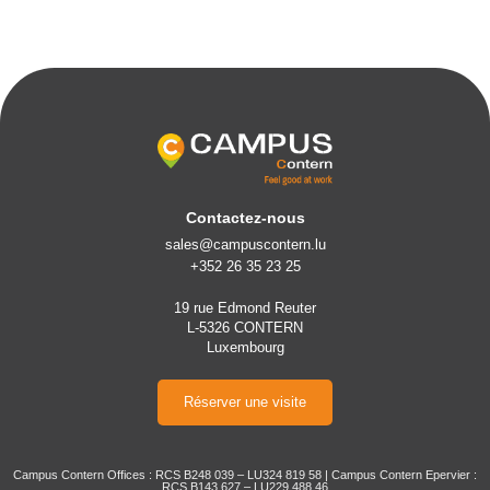
Contactez-nous
sales@campuscontern.lu
+352 26 35 23 25
19 rue Edmond Reuter
L-5326 CONTERN
Luxembourg
Réserver une visite
Campus Contern Offices : RCS B248 039 – LU324 819 58 | Campus Contern Epervier :
RCS B143 627 – LU229 488 46