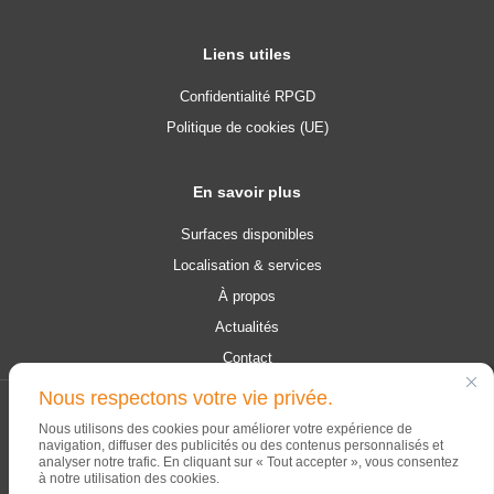
Liens utiles
Confidentialité RPGD
Politique de cookies (UE)
En savoir plus
Surfaces disponibles
Localisation & services
À propos
Actualités
Contact
Nous respectons votre vie privée.
© 2026 Campus Contern. Tous les droits sont réservés.
Nous utilisons des cookies pour améliorer votre expérience de
navigation, diffuser des publicités ou des contenus personnalisés et
analyser notre trafic. En cliquant sur « Tout accepter », vous consentez
à notre utilisation des cookies.