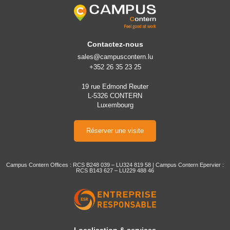
Contactez-nous
sales@campuscontern.lu
+352 26 35 23 25
19 rue Edmond Reuter
L-5326 CONTERN
Luxembourg
Réserver une visite
Campus Contern Offices : RCS B248 039 – LU324 819 58 | Campus Contern Epervier :
RCS B143 627 – LU229 488 46