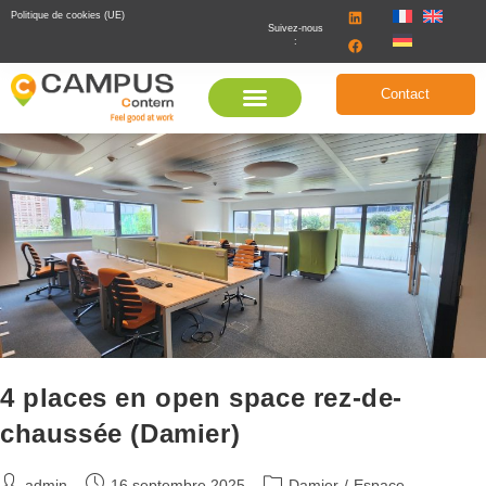
Politique de cookies (UE)
Suivez-nous
:
Contact
4 places en open space rez-de-
chaussée (Damier)
admin
16 septembre 2025
Damier
/
Espace