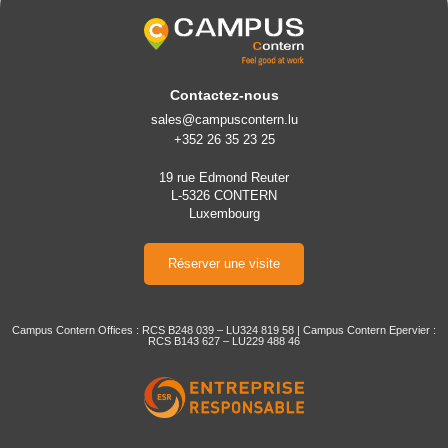
Contactez-nous
sales@campuscontern.lu
+352 26 35 23 25
19 rue Edmond Reuter
L-5326 CONTERN
Luxembourg
Réserver une visite
Campus Contern Offices : RCS B248 039 – LU324 819 58 | Campus Contern Epervier :
RCS B143 627 – LU229 488 46