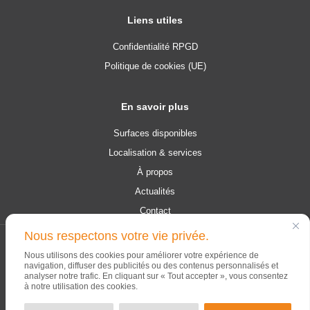
Liens utiles
Confidentialité RPGD
Politique de cookies (UE)
En savoir plus
Surfaces disponibles
Localisation & services
À propos
Actualités
Contact
Nous respectons votre vie privée.
© 2026 Campus Contern. Tous les droits sont réservés.
Nous utilisons des cookies pour améliorer votre expérience de
navigation, diffuser des publicités ou des contenus personnalisés et
analyser notre trafic. En cliquant sur « Tout accepter », vous consentez
à notre utilisation des cookies.