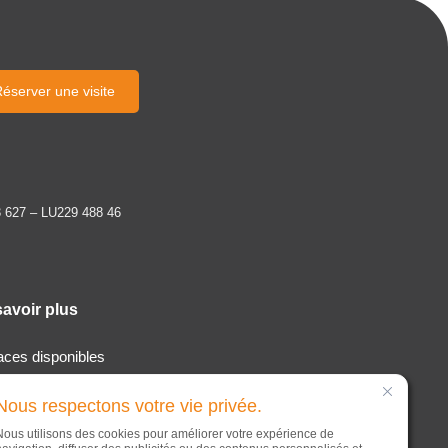
éserver une visite
 627 – LU229 488 46
savoir plus
aces disponibles
lisation & services
Nous respectons votre vie privée.
opos
Nous utilisons des cookies pour améliorer votre expérience de
alités