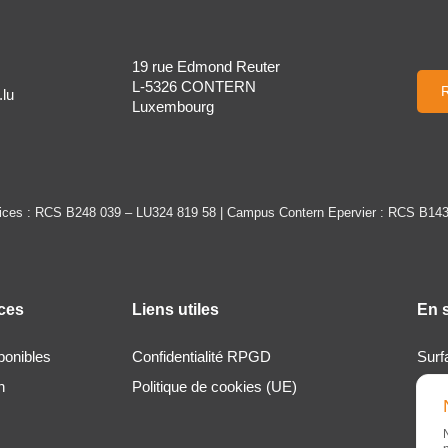
19 rue Edmond Reuter
L-5326 CONTERN
R
lu
Luxembourg
ices : RCS B248 039 – LU324 819 58 | Campus Contern Epervier : RCS B143
ices
Liens utiles
En 
ponibles
Confidentialité RPGD
Surf
n
Politique de cookies (UE)
Loca
À pr
Actu