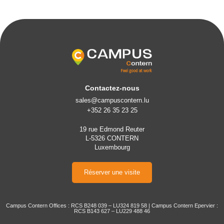
Contactez-nous
sales@campuscontern.lu
+352 26 35 23 25
19 rue Edmond Reuter
L-5326 CONTERN
Luxembourg
Réserver une visite
Campus Contern Offices : RCS B248 039 – LU324 819 58 | Campus Contern Epervier :
RCS B143 627 – LU229 488 46